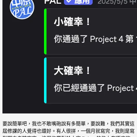
要說簡單吧，我也不敢嘴砲說有多簡單，要說難，我們其實這
屆修課的人覺得也還好。有人很拼，一個月就寫完，我則是寫