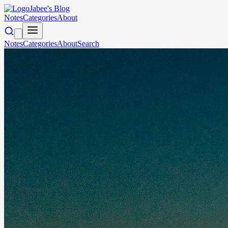
Jabee's Blog
Notes
Categories
About
Notes
Categories
About
Search