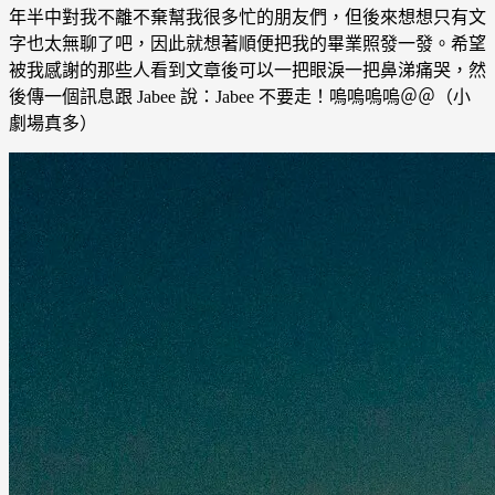
年半中對我不離不棄幫我很多忙的朋友們，但後來想想只有文
字也太無聊了吧，因此就想著順便把我的畢業照發一發。希望
被我感謝的那些人看到文章後可以一把眼淚一把鼻涕痛哭，然
後傳一個訊息跟 Jabee 說：Jabee 不要走！嗚嗚嗚嗚＠＠（小
劇場真多）