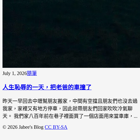
July 1, 2026
隨筆
人生恥辱的一天，把老爸的車撞了
昨天一早回去中壢幫朋友搬家，中間有空擋且朋友們也沒去過
我家，家裡又有地方停車，因此就帶朋友們回家吹吹冷氣聊
天。 我們家八百年前在巷子裡面買了一個店面用來當車庫，...
© 2026 Jabee's Blog
CC BY-SA